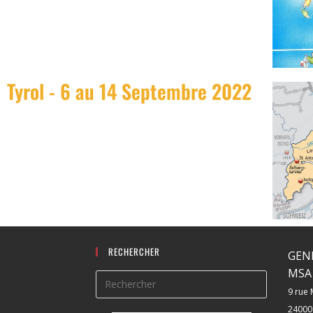
Tyrol - 6 au 14 Septembre 2022
RECHERCHER
GEN
MSA 
9 rue 
24000