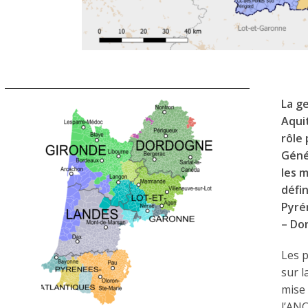
La ge
Aqui
rôle
Géné
les m
défi
Pyré
– Do
Les p
sur l
mise 
l’ANC