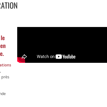
RATION
le
 en
e.
ations
,
 près
ande