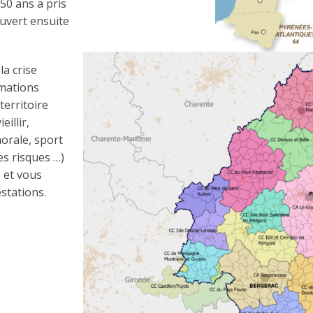
50 ans a pris
ouvert ensuite
la crise
imations
territoire
eillir,
horale, sport
es risques …)
s et vous
stations.