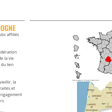
DOGNE
s affiliés
fédération
e la vie
 du lien
eillir, la
raités et
l’engagement
urs