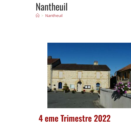
Nantheuil
>
Nantheuil
4 eme Trimestre 2022